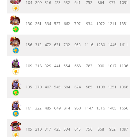
104
209
316
423
532
641
752
864
977
1091
130
261
394
527
662
797
934
1072
1211
1351
156
313
472
631
792
953
1116
1280
1445
1611
109
218
329
441
554
668
783
900
1017
1136
135
270
407
545
684
824
965
1108
1251
1396
161
322
485
649
814
980
1147
1316
1485
1656
105
210
317
425
534
645
756
868
982
1097