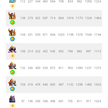
112
227
344
463
584
708
834
962
1092
1224
138
279
422
567
714
864
1016
1170
1326
1484
164
331
500
671
844
1020
1198
1378
1560
1744
106
214
322
432
543
655
768
882
997
1113
132
266
400
536
673
811
950
1090
1231
1373
158
318
478
640
803
967
1132
1298
1465
1633
97
196
296
396
498
601
705
811
917
1024