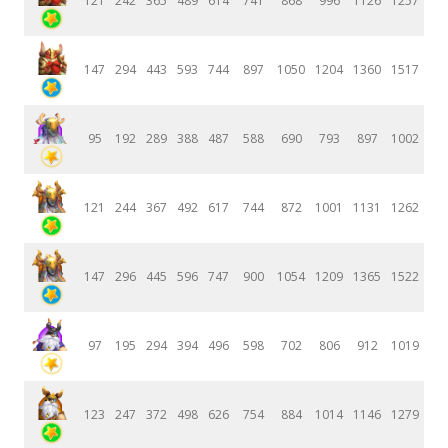
121
242
365
489
614
741
868
996
1126
1257
147
294
443
593
744
897
1050
1204
1360
1517
95
192
289
388
487
588
690
793
897
1002
121
244
367
492
617
744
872
1001
1131
1262
147
296
445
596
747
900
1054
1209
1365
1522
97
195
294
394
496
598
702
806
912
1019
123
247
372
498
626
754
884
1014
1146
1279