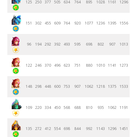
125
250
377
505
634
764
895
1028
1161
1296
151
302
455
609
764
920
1077
1236
1395
1556
96
194
292
392
493
595
698
802
907
1013
122
246
370
496
623
751
880
1010
1141
1273
148
298
448
600
753
907
1062
1218
1375
1533
109
220
334
450
568
688
810
935
1062
1191
135
272
412
554
698
844
992
1143
1296
1451