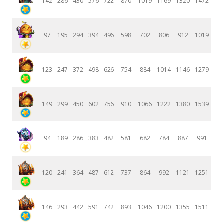
142
286
430
576
722
870
1019
1169
1320
1472
97
195
294
394
496
598
702
806
912
1019
123
247
372
498
626
754
884
1014
1146
1279
149
299
450
602
756
910
1066
1222
1380
1539
94
189
286
383
482
581
682
784
887
991
120
241
364
487
612
737
864
992
1121
1251
146
293
442
591
742
893
1046
1200
1355
1511