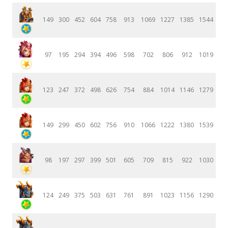
149
300
452
604
758
913
1069
1227
1385
1544
97
195
294
394
496
598
702
806
912
1019
123
247
372
498
626
754
884
1014
1146
1279
149
299
450
602
756
910
1066
1222
1380
1539
98
197
297
399
501
605
709
815
922
1030
124
249
375
503
631
761
891
1023
1156
1290